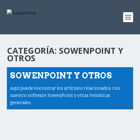
CATEGORÍA:
SOWENPOINT Y
OTROS
SOWENPOINT Y OTROS
Aquí puede encontrar los artículos relacionados con
nuestro software SowenPoint y otras temáticas
generales.