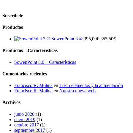
Suscríbete
Productos
El
El
SowenPoint 3 ®
395,00
€
355,50
€
precio
precio
original
actual
Productos – Características
era:
es:
395,00€.
355,50€.
SowenPoint 3.0 – Características
Comentarios recientes
Francisco R. Molina
en
Los 5 elementos y la alimentación
Francisco R. Molina
en
Nuestra nueva web
Archivos
junio 2020
(1)
enero 2019
(1)
octubre 2017
(1)
septiembre 2017
(1)