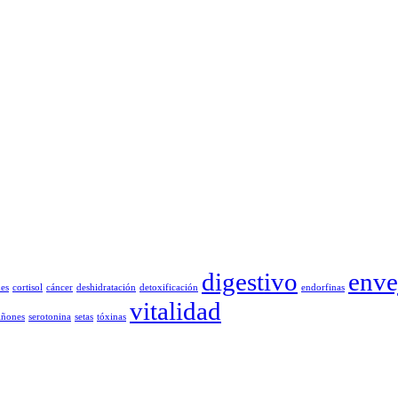
digestivo
enve
des
cortisol
cáncer
deshidratación
detoxificación
endorfinas
vitalidad
iñones
serotonina
setas
tóxinas
radicional China y al desarrollo de software. Nos encantan los temas 