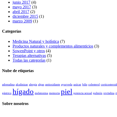
junio 2017
(4)
mayo 2017
(3)
abril 2017
(2)
diciembre 2015
(1)
marzo 2009
(1)
Categorías
Medicina Natural y holística
(7)
Productos naturales y complementos alimenticios
(3)
SowenPoint y otros
(4)
Terapias alternativas
(5)
Todas las categorías
(1)
Nube de etiquetas
adrenalina
alcalinizar
alergia
algas
antioxidante
ayurveda
azúcar
bilis
colesterol
corticosteroi
hígado
piel
gástrico
melatonina
memoria
potencia sexual
pulmón
revitaliza
r
Sobre nosotros
Somos un grupo de profesionales diplomados dedicados a la Medicina T