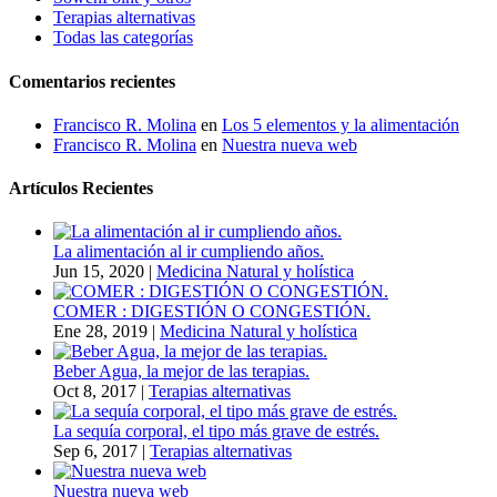
Terapias alternativas
Todas las categorías
Comentarios recientes
Francisco R. Molina
en
Los 5 elementos y la alimentación
Francisco R. Molina
en
Nuestra nueva web
Artículos Recientes
La alimentación al ir cumpliendo años.
Jun 15, 2020
|
Medicina Natural y holística
COMER : DIGESTIÓN O CONGESTIÓN.
Ene 28, 2019
|
Medicina Natural y holística
Beber Agua, la mejor de las terapias.
Oct 8, 2017
|
Terapias alternativas
La sequía corporal, el tipo más grave de estrés.
Sep 6, 2017
|
Terapias alternativas
Nuestra nueva web