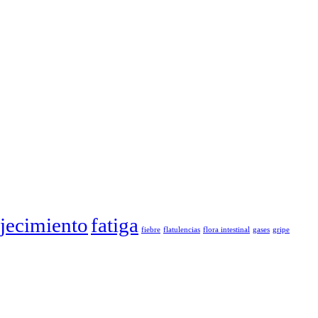
jecimiento
fatiga
fiebre
flatulencias
flora intestinal
gases
gripe
de salud, la homeopatía, la acupuntura, … Nuestro objetivo es