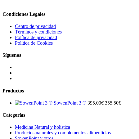
mejorar las técnicas tradicionales en medicina china a través de un in
Condiciones Legales
Centro de privacidad
Términos y condiciones
Política de privacidad
Política de Cookies
Síguenos
Productos
El
El
SowenPoint 3 ®
395,00
€
355,50
€
precio
precio
original
actual
Categorías
era:
es:
395,00€.
355,50€.
Medicina Natural y holística
Productos naturales y complementos alimenticios
SowenPoint y otros