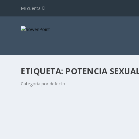
Mi cuenta
ETIQUETA:
POTENCIA SEXUA
Categoría por defecto.
HONGO MEDICINAL SHITAKE DESINTOXICA 
por
Same Abas
|
Jun 6, 2017
|
Productos naturales y compleme
El hongo Shiitake es un champiñón (ta-ké) que crece 