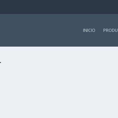
INICIO
PRODU
L
Y REVITALIZA
ntos alimenticios
|
0
|
espontáneamente en un roble japonés llamado shii. Crece en medio h