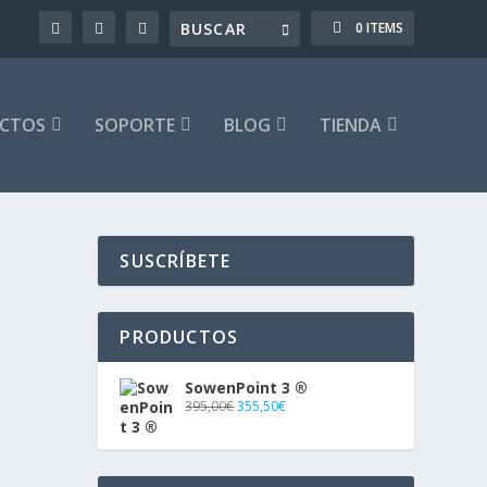
0 ITEMS
CTOS
SOPORTE
BLOG
TIENDA
SUSCRÍBETE
PRODUCTOS
SowenPoint 3 ®
395,00
€
355,50
€
úmedo