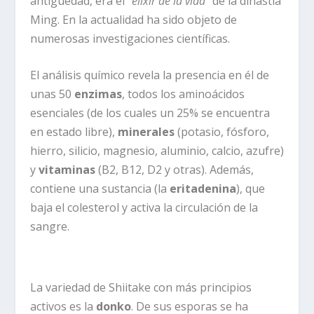
antiguedad, era el “
elixir de la vida
” de la dinastía
Ming. En la actualidad ha sido objeto de
numerosas investigaciones científicas.
El análisis químico revela la presencia en él de
unas 50
enzimas
, todos los aminoácidos
esenciales (de los cuales un 25% se encuentra
en estado libre),
minerales
(potasio, fósforo,
hierro, silicio, magnesio, aluminio, calcio, azufre)
y
vitaminas
(B2, B12, D2 y otras). Además,
contiene una sustancia (la
eritadenina
), que
baja el colesterol y activa la circulación de la
sangre.
La variedad de Shiitake con más principios
activos es la
donko
. De sus esporas se ha