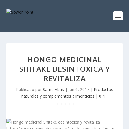
HONGO MEDICINAL
SHITAKE DESINTOXICA Y
REVITALIZA
Publicado por
Same Abas
|
Jun 6, 2017
|
Productos
naturales y complementos alimenticios
|
0
|
https://www.sowenpoint.com/en/shitake-medicinal-fungus-